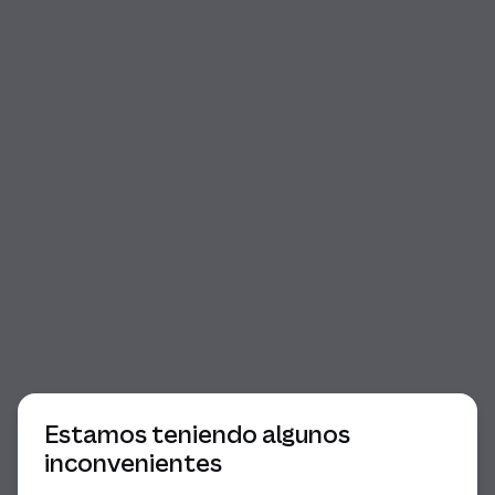
Comienzo del diálogo
Estamos teniendo algunos
inconvenientes